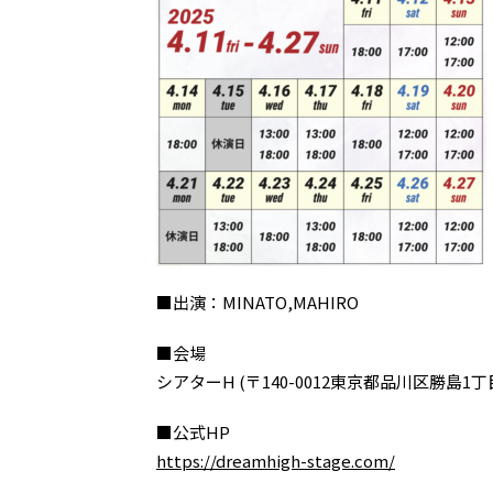
■出演：MINATO,MAHIRO
■会場
シアターH (〒140-0012東京都品川区勝島1丁目
■公式HP
https://dreamhigh-stage.com/