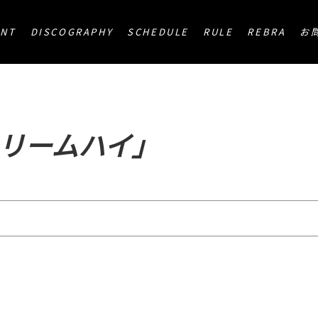
ENT
DISCOGRAPHY
SCHEDULE
RULE
REBRA
お
リームハイ」