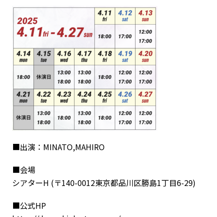
■出演：MINATO,MAHIRO
■会場
シアターH (〒140-0012東京都品川区勝島1丁目6-29)
■公式HP