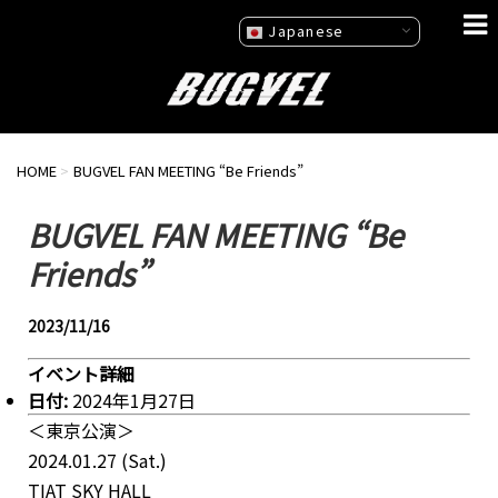
Japanese
HOME
>
BUGVEL FAN MEETING “Be Friends”
BUGVEL FAN MEETING “Be
Friends”
2023/11/16
イベント詳細
日付:
2024年1月27日
＜東京公演＞
2024.01.27 (Sat.)
TIAT SKY HALL