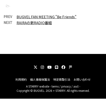
-
PREV
BUGVEL FAN MEETING "Be Friends"
NEXT
RAIRAの新RADIO番組
利用規約
個人情報保護法
特定商取引法
お問い合わせ
A
STARRY
website -
terms
/
privacy
/
asct
-
Copyright © BUGVEL. 2026 + STARRY. All rights reserved.