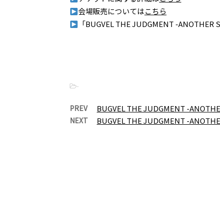
会場販売については
こちら
「BUGVEL THE JUDGMENT -ANOTHER 
-
PREV
BUGVEL THE JUDGMENT -ANOTHE
NEXT
BUGVEL THE JUDGMENT -ANOTHE