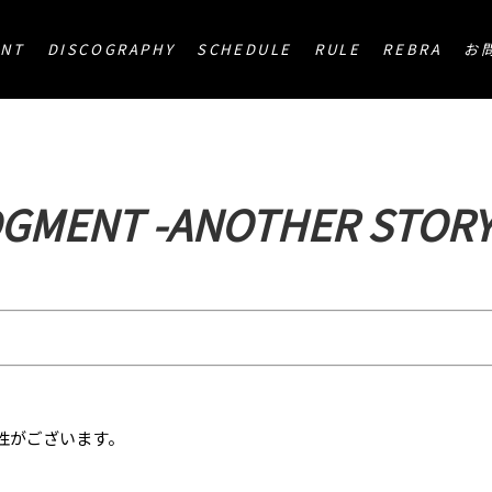
-
ENT
DISCOGRAPHY
SCHEDULE
RULE
REBRA
お
DGMENT -ANOTHER STORY
性がございます。