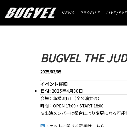
HOME
>
BUGVEL THE JUDGMENT -ANOTHER STORY
NEWS
PROFILE
LIVE/EV
BUGVEL THE JU
2025/03/05
イベント詳細
日付:
2025年4月30日
会場：新横浜LiT（全公演共通）
時間：OPEN 17:00 / START 18:00
※出演メンバーは都合により変更になる可能
チケットに関する詳細は
こちら