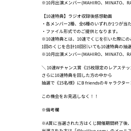
※10月出演メンバー(MAHIRO、MINATO、RA
【10連特典】ラジオ収録後感想動画
・各メンバー2種、全6種のいずれか1つが当
・ファイル形式でのご提供となります。
※10連特典とは、10連でくじを引いた際に
1回のくじを合計10回引いても10連特典の
※10月出演メンバー(MAHIRO、MINATO、RA
＼ 10連Wチャンス賞《15枚限定のレアステッ
さらに10連特典を回した方の中から
抽選で《15名様》にB friendsのキャ
この機会をお見逃しなく！！
※備考欄
※A賞に当選された方はくじ開催期間終了後
当選された方は「@kujilive.com」の