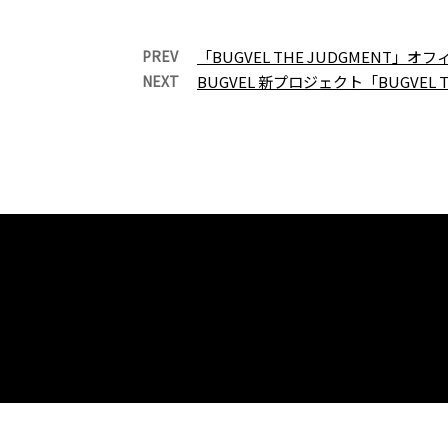
PREV
「BUGVEL THE JUDGMENT
NEXT
BUGVEL 新プロジェクト「BUGVEL T