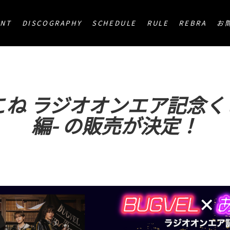
ア記念くじ -10月オンエア編- の販売が決定！
ENT
DISCOGRAPHY
SCHEDULE
RULE
REBRA
お
じこね ラジオオンエア記念くじ
編- の販売が決定！