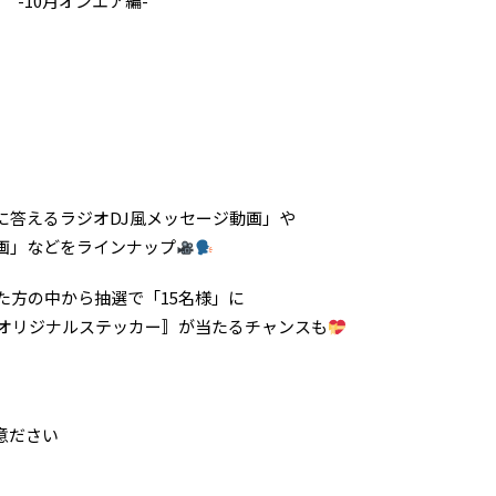
 -10月オンエア編-
に答えるラジオDJ風メッセージ動画」や
画」などをラインナップ
た方の中から抽選で「15名様」に
コラボオリジナルステッカー〛が当たるチャンスも
意ださい