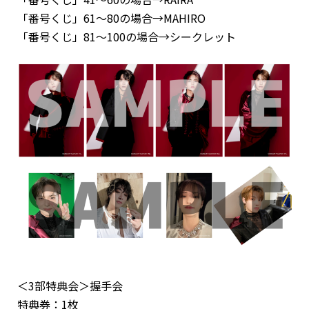
「番号くじ」61～80の場合→MAHIRO
「番号くじ」81～100の場合→シークレット
＜3部特典会＞握手会
特典券：1枚