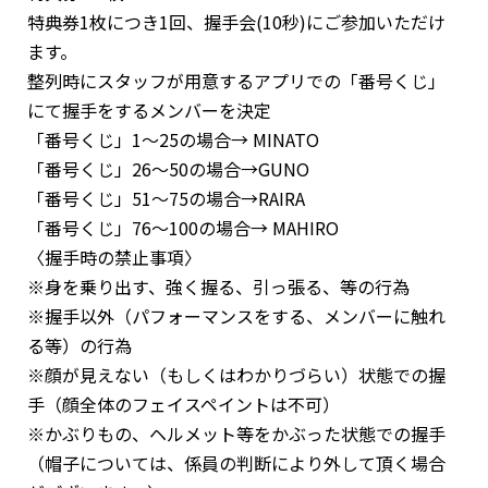
特典券1枚につき1回、握手会(10秒)にご参加いただけ
ます。
整列時にスタッフが用意するアプリでの「番号くじ」
にて握手をするメンバーを決定
「番号くじ」1～25の場合→ MINATO
「番号くじ」26～50の場合→GUNO
「番号くじ」51～75の場合→RAIRA
「番号くじ」76～100の場合→ MAHIRO
〈握手時の禁止事項〉
※身を乗り出す、強く握る、引っ張る、等の行為
※握手以外（パフォーマンスをする、メンバーに触れ
る等）の行為
※顔が見えない（もしくはわかりづらい）状態での握
手（顔全体のフェイスペイントは不可）
※かぶりもの、ヘルメット等をかぶった状態での握手
（帽子については、係員の判断により外して頂く場合