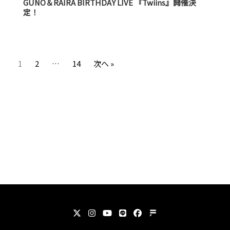
GUNO＆RAIRA BIRTHDAY LIVE 『Twiins』開催決
定！
1
2
…
14
次へ »